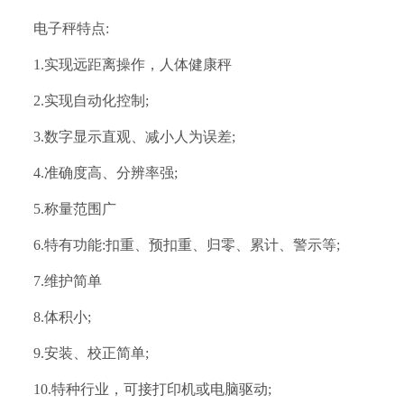
电子秤特点
:
1.
实现远距离操作，人体健康秤
2.
实现自动化控制
;
3.
数字显示直观、减小人为误差
;
4.
准确度高、分辨率强
;
5.
称量范围广
6.
特有功能
:
扣重、预扣重、归零、累计、警示等
;
7.
维护简单
8.
体积小
;
9.
安装、校正简单
;
10.
特种行业，可接打印机或电脑驱动
;