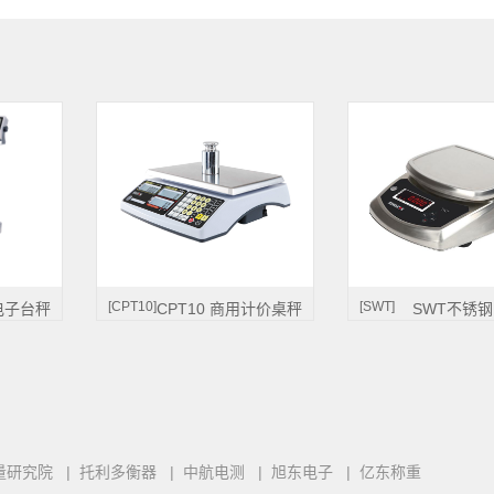
[CPT10]
[SWT]
电子台秤
CPT10 商用计价桌秤
SWT不锈
量研究院
|
托利多衡器
|
中航电测
|
旭东电子
|
亿东称重