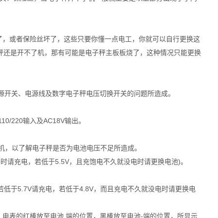
坏了，或者保险丝坏了，这些只要你懂一点电工，你就可以自行更换这
秤还是开不了机，那有可能是电子秤主板板烧了，这种情况只能更换
电源开关、电源线及数字电子秤电压切换开关的问题所造成。
0/220输入及AC18V输出。
开机，以了解电子秤是否为电池电压不足所造成。
时请充电，若低于5.5V，且充饱电不久就没电时请更换电池)。
若低于5.7V请充电，若低于4.8V，而且充电不久就没电时请更换电
位，电表的红棒放至电池 端的位置，黑棒放至电池-端的位置，所显示