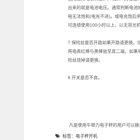
出来的就是电池电压。通常判断电池
电无法饱和(电充不进)。或电充饱后
可连绩使用100小时以上，以无背光机
7.保险丝是否开路如果开路请更换。位
将电表红棒与黑棒放至其二端，如果
险丝烧掉请更换。
8.开关是否不良。
凡是使用牛顿力电子秤的用户可以拨打
标签：电子秤开机