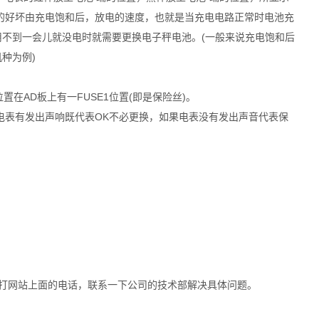
的好坏由充电饱和后，放电的速度，也就是当充电电路正常时电池充
用不到一会儿就没电时就需要更换电子秤电池。(一般来说充电饱和后
种为例)
置在AD板上有一FUSE1位置(即是保险丝)。
电表有发出声响既代表OK不必更换，如果电表没有发出声音代表保
网站上面的电话，联系一下公司的技术部解决具体问题。