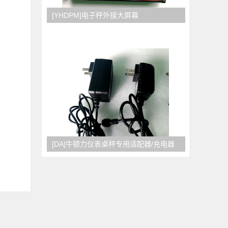
[YHDPM]电子秤外接大屏幕
[DA]牛顿力仪表桌秤专用适配器/充电器