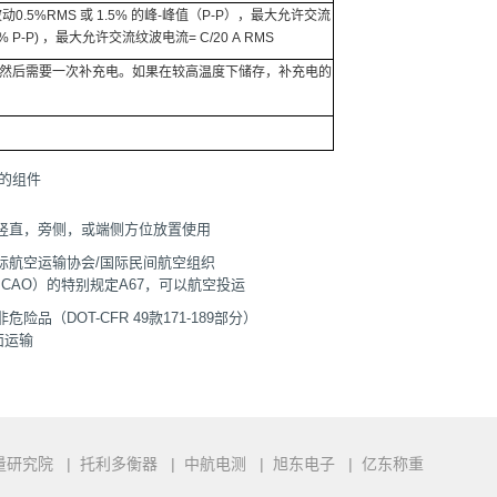
.5%RMS 或 1.5% 的峰-峰值（P-P），最大允许交流
% P-P) ，最大允许交流纹波电流= C/20 A RMS
，然后需要一次补充电。如果在较高温度下储存，补充电的
证的组件
以竖直，旁侧，或端侧方位放置使用
国际航空运输协会/国际民间航空组织
A/ICAO）的特别规定A67，可以航空投运
危险品（DOT-CFR 49款171-189部分）
面运输
量研究院
|
托利多衡器
|
中航电测
|
旭东电子
|
亿东称重