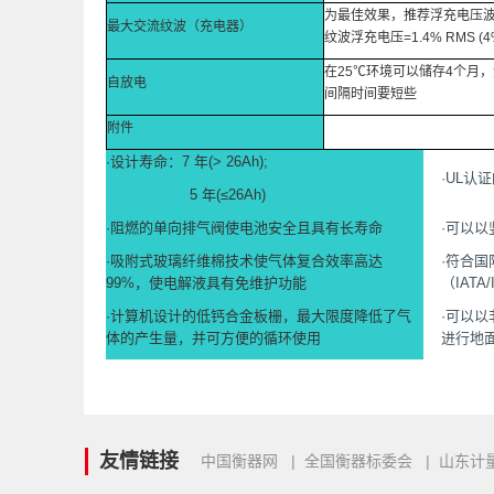
为最佳效果，推荐浮充电压波动0
最大交流纹波（充电器）
纹波浮充电压=1.4% RMS (4
在25℃环境可以储存4个月
自放电
间隔时间要短些
附件
·设计寿命：7 年(> 26Ah);
·UL认
5 年(≤26Ah)
·阻燃的单向排气阀使电池安全且具有长寿命
·可以
·吸附式玻璃纤维棉技术使气体复合效率高达
·符合
99%，使电解液具有免维护功能
（IAT
·计算机设计的低钙合金板栅，最大限度降低了气
·可以以非
体的产生量，并可方便的循环使用
进行地
友情链接
中国衡器网
|
全国衡器标委会
|
山东计